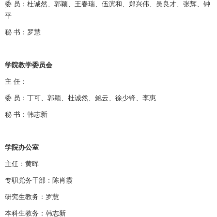
委 员：杜诚然、郭颖、王春瑞、伍滨和、郑兴伟、吴良才、张辉、钟
平
秘 书：罗慧
学院教学委员会
主 任：
委 员：丁可、郭颖、杜诚然、鲍云、徐少锋、李惠
秘 书：韩志新
学院办公室
主任：黄晖
专职党务干部：陈肖霞
研究生教务：罗慧
本科生教务：韩志新