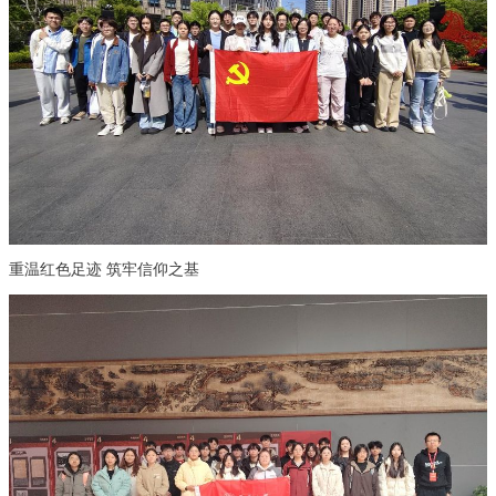
重温红色足迹 筑牢信仰之基